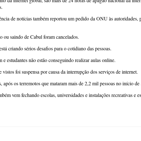
 da internet global, são mais de 24 horas de apagão nacional da inter
s.
ência de notícias também reportou um pedido da ONU às autoridades, p
o ou saindo de Cabul foram cancelados.
tá criando sérios desafios para o cotidiano das pessoas.
 e estudantes não estão conseguindo realizar aulas online.
istos foi suspensa por causa da interrupção dos serviços de internet.
, após os terremotos que mataram mais de 2,2 mil pessoas no início de
bém vem fechando escolas, universidades e instalações recreativas e es