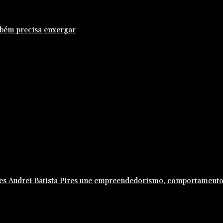
mbém precisa enxergar
arles Audrei Batista Pires une empreendedorismo, comportament