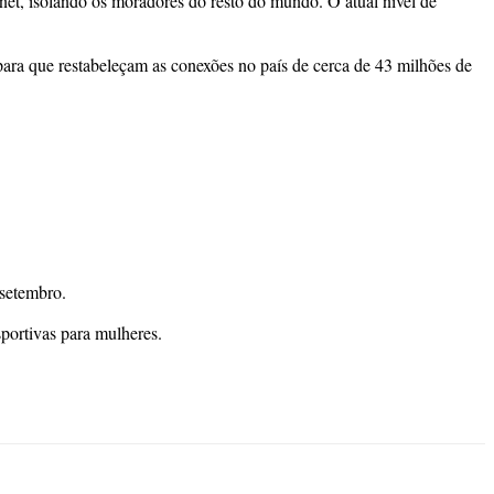
net, isolando os moradores do resto do mundo. O atual nível de
ara que restabeleçam as conexões no país de cerca de 43 milhões de
 setembro.
portivas para mulheres.