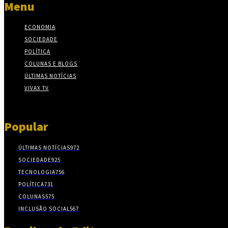
Menu
ECONOMIA
SOCIEDADE
POLÍTICA
COLUNAS E BLOGS
ÚLTIMAS NOTÍCIAS
VIVAX TV
Popular
ÚLTIMAS NOTÍCIAS
972
SOCIEDADE
925
TECNOLOGIA
756
POLÍTICA
731
COLUNAS
575
INCLUSÃO SOCIAL
567