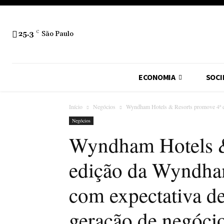
25.3
C
São Paulo
ECONOMIA
SOCI
Início
Negócios
Wyndham Hotels & Resorts promove 4ª 
Negócios
Wyndham Hotels &
edição da Wyndha
com expectativa de
geração de negóci