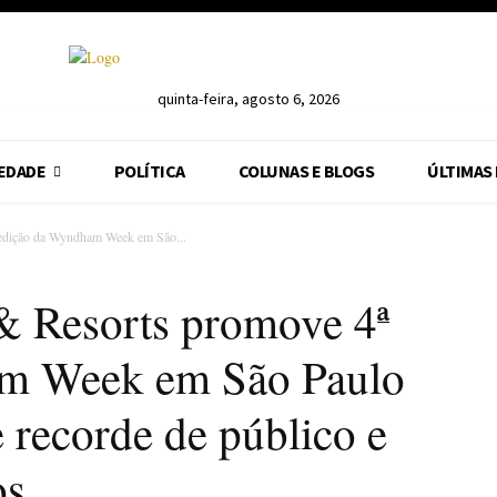
quinta-feira, agosto 6, 2026
EDADE
POLÍTICA
COLUNAS E BLOGS
ÚLTIMAS
edição da Wyndham Week em São...
 Resorts promove 4ª
m Week em São Paulo
 recorde de público e
os