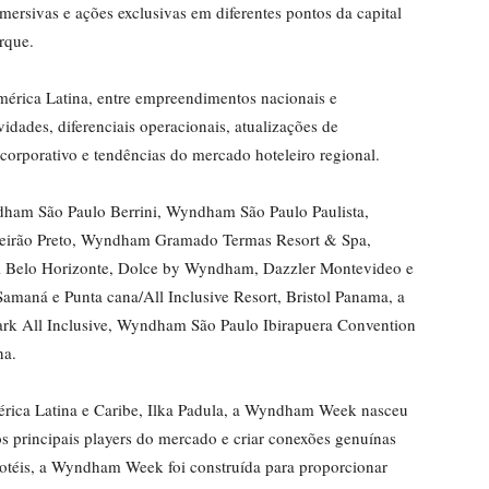
imersivas e ações exclusivas em diferentes pontos da capital
rque.
mérica Latina, entre empreendimentos nacionais e
dades, diferenciais operacionais, atualizações de
 corporativo e tendências do mercado hoteleiro regional.
dham São Paulo Berrini, Wyndham São Paulo Paulista,
irão Preto, Wyndham Gramado Termas Resort & Spa,
l Belo Horizonte, Dolce by Wyndham, Dazzler Montevideo e
amaná e Punta cana/All Inclusive Resort, Bristol Panama, a
mark All Inclusive, Wyndham São Paulo Ibirapuera Convention
na.
érica Latina e Caribe, Ilka Padula, a Wyndham Week nasceu
s principais players do mercado e criar conexões genuínas
hotéis, a Wyndham Week foi construída para proporcionar