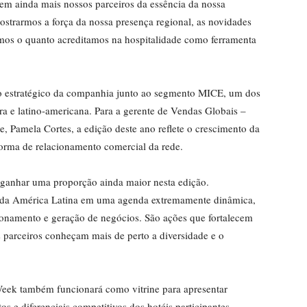
em ainda mais nossos parceiros da essência da nossa
strarmos a força da nossa presença regional, as novidades
mos o quanto acreditamos na hospitalidade como ferramenta
 estratégico da companhia junto ao segmento MICE, um dos
ira e latino-americana. Para a gerente de Vendas Globais –
, Pamela Cortes, a edição deste ano reflete o crescimento da
forma de relacionamento comercial da rede.
ganhar uma proporção ainda maior nesta edição.
os da América Latina em uma agenda extremamente dinâmica,
cionamento e geração de negócios. São ações que fortalecem
parceiros conheçam mais de perto a diversidade e o
eek também funcionará como vitrine para apresentar
os e diferenciais competitivos dos hotéis participantes,