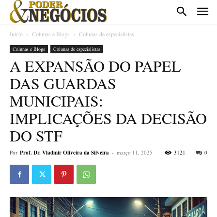
Início
Colunas e Blogs
Colunas de especialistas
Colunas e Blogs
Colunas de especialistas
A EXPANSÃO DO PAPEL
DAS GUARDAS
MUNICIPAIS:
IMPLICAÇÕES DA DECISÃO
DO STF
Por
Prof. Dr. Vladmir Oliveira da Silveira
-
março 11, 2025
3121
0