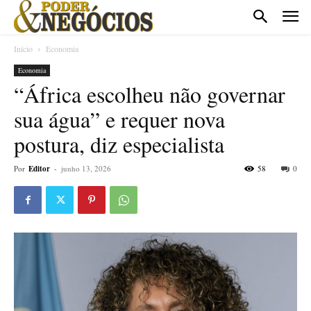
Início
Economia
Economia
“África escolheu não governar
sua água” e requer nova
postura, diz especialista
Por
Editor
-
junho 13, 2026
58
0