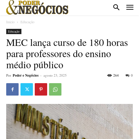
Início
Educação
Educação
MEC lança curso de 180 horas
para professores do ensino
médio público
Por
Poder e Negócios
-
agosto 23, 2025
264
0