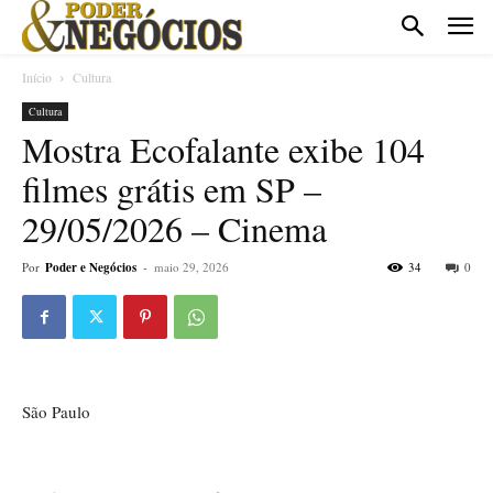
Início
Cultura
Cultura
Mostra Ecofalante exibe 104
filmes grátis em SP –
29/05/2026 – Cinema
Por
Poder e Negócios
-
maio 29, 2026
34
0
São Paulo