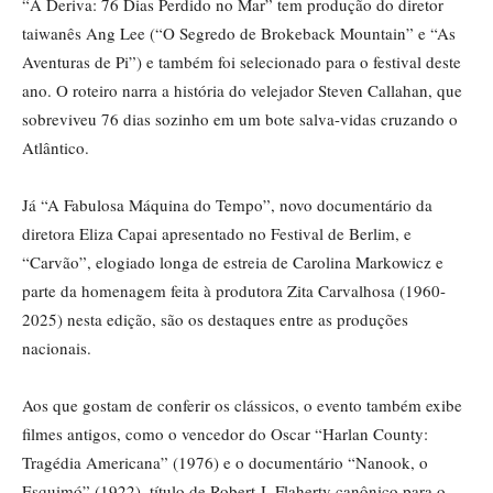
“À Deriva: 76 Dias Perdido no Mar” tem produção do diretor
taiwanês Ang Lee (“O Segredo de Brokeback Mountain” e “As
Aventuras de Pi”) e também foi selecionado para o festival deste
ano. O roteiro narra a história do velejador Steven Callahan, que
sobreviveu 76 dias sozinho em um bote salva-vidas cruzando o
Atlântico.
Já “A Fabulosa Máquina do Tempo”, novo documentário da
diretora Eliza Capai apresentado no Festival de Berlim, e
“Carvão”, elogiado longa de estreia de Carolina Markowicz e
parte da homenagem feita à produtora Zita Carvalhosa (1960-
2025) nesta edição, são os destaques entre as produções
nacionais.
Aos que gostam de conferir os clássicos, o evento também exibe
filmes antigos, como o vencedor do Oscar “Harlan County:
Tragédia Americana” (1976) e o documentário “Nanook, o
Esquimó” (1922), título de Robert J. Flaherty canônico para o