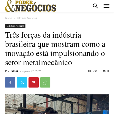
Início
Últimas Notícias
Últimas Notícias
Três forças da indústria
brasileira que mostram como a
inovação está impulsionando o
setor metalmecânico
Por
Editor
-
agosto 27, 2025
236
0